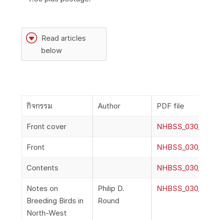
G
Read articles
below
กิจกรรม
Author
PDF file
Front cover
NHBSS_030_1a_Fr
Front
NHBSS_030_1b_Fr
Contents
NHBSS_030_1c_Co
Notes on
Philip D.
NHBSS_030_1d_Ro
Breeding Birds in
Round
North-West