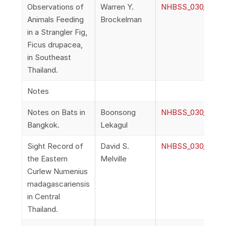
Observations of
Warren Y.
NHBSS_030_1g_Br
Animals Feeding
Brockelman
in a Strangler Fig,
Ficus drupacea,
in Southeast
Thailand.
Notes
Notes on Bats in
Boonsong
NHBSS_030_1h_Le
Bangkok.
Lekagul
Sight Record of
David S.
NHBSS_030_1i_Mel
the Eastern
Melville
Curlew Numenius
madagascariensis
in Central
Thailand.