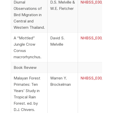
Diurnal
D.S. Melville &
NHBSS_030_1j_Melv
Observations of
W.E. Fletcher
Bird Migration in
Central and
Western Thailand.
A “Mottled”
David S.
NHBSS_030_1k_Mel
Jungle Crow
Melville
Corvus
macrorhynchus.
Book Review
Malayan Forest
Warren Y.
NHBSS_030_1l_Bro
Primates: Ten
Brockelman
Years’ Study in
Tropical Rain
Forest. ed. by
D.J. Chivers.