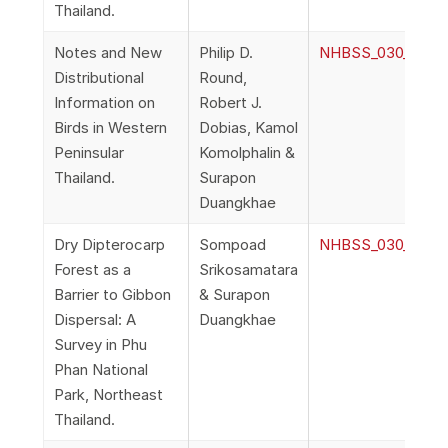
Thailand.
Notes and New
Philip D.
NHBSS_030_1e_Rou
Distributional
Round,
Information on
Robert J.
Birds in Western
Dobias, Kamol
Peninsular
Komolphalin &
Thailand.
Surapon
Duangkhae
Dry Dipterocarp
Sompoad
NHBSS_030_1f_Sri
Forest as a
Srikosamatara
Barrier to Gibbon
& Surapon
Dispersal: A
Duangkhae
Survey in Phu
Phan National
Park, Northeast
Thailand.