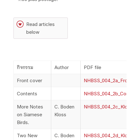
G
Read articles
below
กิจกรรม
Author
PDF file
Front cover
NHBSS_004_2a_Frontcov
Contents
NHBSS_004_2b_Content
More Notes
C. Boden
NHBSS_004_2c_Kloss_M
on Siamese
Kloss
Birds.
Two New
C. Boden
NHBSS_004_2d_Kloss_T