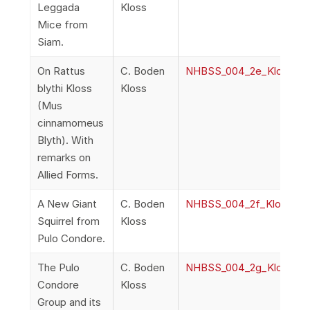
Leggada
Kloss
Mice from
Siam.
On Rattus
C. Boden
NHBSS_004_2e_Kloss_OnR
blythi Kloss
Kloss
(Mus
cinnamomeus
Blyth). With
remarks on
Allied Forms.
A New Giant
C. Boden
NHBSS_004_2f_Kloss_ANe
Squirrel from
Kloss
Pulo Condore.
The Pulo
C. Boden
NHBSS_004_2g_Kloss_Th
Condore
Kloss
Group and its