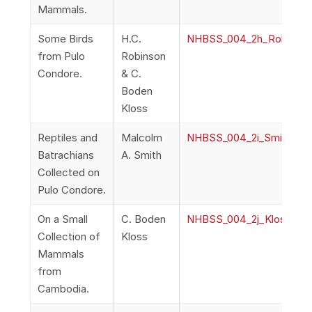
Mammals.
Some Birds
H.C.
NHBSS_004_2h_Robinson
from Pulo
Robinson
Condore.
& C.
Boden
Kloss
Reptiles and
Malcolm
NHBSS_004_2i_Smith_Rep
Batrachians
A. Smith
Collected on
Pulo Condore.
On a Small
C. Boden
NHBSS_004_2j_Kloss_OnA
Collection of
Kloss
Mammals
from
Cambodia.