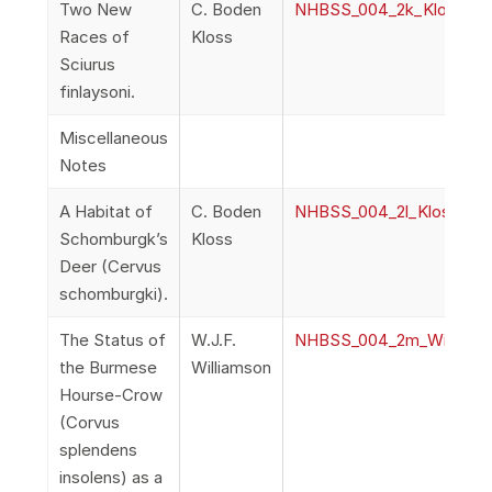
Two New
C. Boden
NHBSS_004_2k_Kloss_T
Races of
Kloss
Sciurus
finlaysoni.
Miscellaneous
Notes
A Habitat of
C. Boden
NHBSS_004_2l_Kloss_AH
Schomburgk’s
Kloss
Deer (Cervus
schomburgki).
The Status of
W.J.F.
NHBSS_004_2m_Williams
the Burmese
Williamson
Hourse-Crow
(Corvus
splendens
insolens) as a