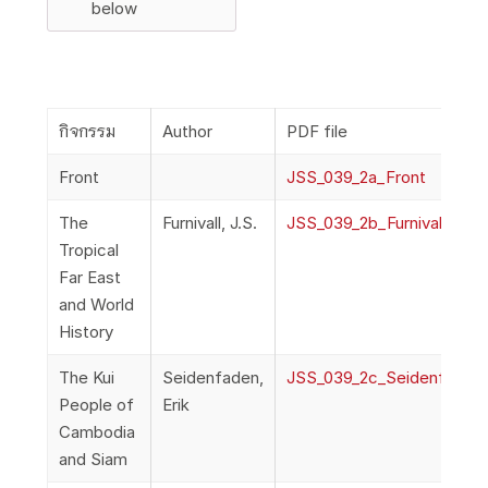
below
กิจกรรม
Author
PDF file
Front
JSS_039_2a_Front
The
Furnivall, J.S.
JSS_039_2b_Furnivall_Trop
Tropical
Far East
and World
History
The Kui
Seidenfaden,
JSS_039_2c_Seidenfaden
People of
Erik
Cambodia
and Siam