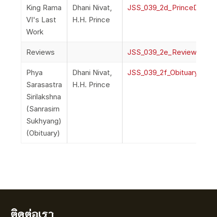
King Rama
Dhani Nivat,
JSS_039_2d_PrinceDhaniN
VI's Last
H.H. Prince
Work
Reviews
JSS_039_2e_Reviews
Phya
Dhani Nivat,
JSS_039_2f_ObituaryPhyaSa
Sarasastra
H.H. Prince
Sirilakshna
(Sanrasirn
Sukhyang)
(Obituary)
ติดต่อเรา