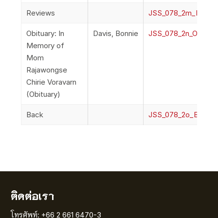
Reviews
JSS_078_2m_Revie
Obituary: In
Davis, Bonnie
JSS_078_2n_Obituary
Memory of
Mom
Rajawongse
Chirie Voravarn
(Obituary)
Back
JSS_078_2o_Back
ติดต่อเรา
โทรศัพท์: +66 2 661 6470-3