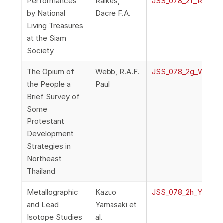
Performances
Raikes,
JSS_078_2f_Raikes_
by National
Dacre F.A.
Living Treasures
at the Siam
Society
The Opium of
Webb, R.A.F.
JSS_078_2g_Webb_O
the People a
Paul
Brief Survey of
Some
Protestant
Development
Strategies in
Northeast
Thailand
Metallographic
Kazuo
JSS_078_2h_Yuichir
and Lead
Yamasaki et
Isotope Studies
al.