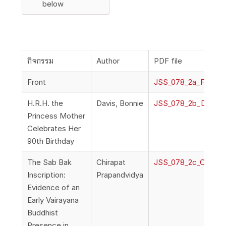
below
กิจกรรม
Author
PDF file
Front
JSS_078_2a_Front
H.R.H. the
Davis, Bonnie
JSS_078_2b_Davis_
Princess Mother
Celebrates Her
90th Birthday
The Sab Bak
Chirapat
JSS_078_2c_Chirapa
Inscription:
Prapandvidya
Evidence of an
Early Vairayana
Buddhist
Presence in