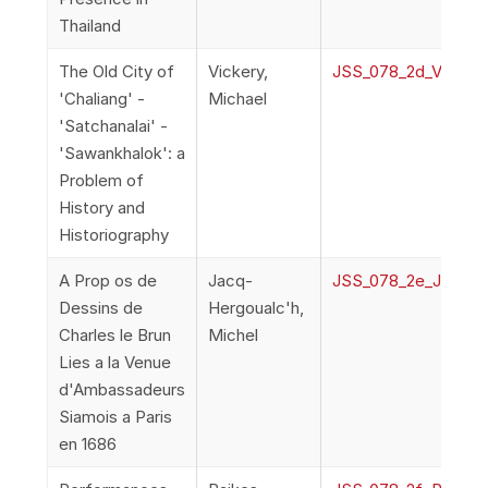
Thailand
The Old City of
Vickery,
JSS_078_2d_Vickery
'Chaliang' -
Michael
'Satchanalai' -
'Sawankhalok': a
Problem of
History and
Historiography
A Prop os de
Jacq-
JSS_078_2e_JacqHe
Dessins de
Hergoualc'h,
Charles le Brun
Michel
Lies a la Venue
d'Ambassadeurs
Siamois a Paris
en 1686