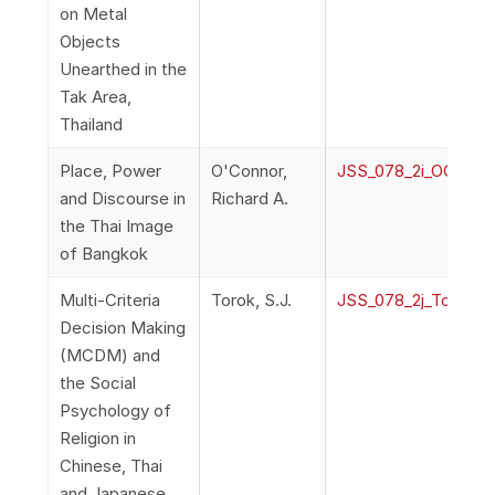
on Metal
Objects
Unearthed in the
Tak Area,
Thailand
Place, Power
O'Connor,
JSS_078_2i_OConno
and Discourse in
Richard A.
the Thai Image
of Bangkok
Multi-Criteria
Torok, S.J.
JSS_078_2j_Torok_Mu
Decision Making
(MCDM) and
the Social
Psychology of
Religion in
Chinese, Thai
and Japanese