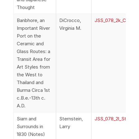
Thought
Banbhore, an
DiCrocco,
JSS_078_2k_Crocco
Important River
Virginia M.
Port on the
Ceramic and
Glass Routes: a
Transit Area for
Art Styles from
the West to
Thailand and
Burma Circa 1st
c.B.e.-13th c.
A.D.
Siam and
Sternstein,
JSS_078_2l_Sternst
Surrounds in
Larry
1830 (Notes)